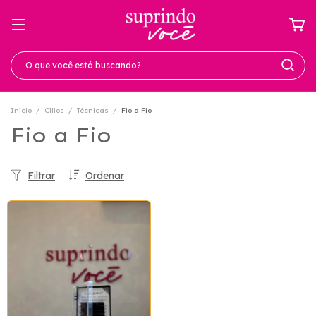
Início
/
Cílios
/
Técnicas
/
Fio a Fio
Fio a Fio
Filtrar
Ordenar