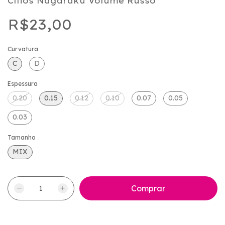
Cílios Nagaraku Volume Russo
R$23,00
Curvatura
C
D
Espessura
0.20
0.15
0.12
0.10
0.07
0.05
0.03
Tamanho
MIX