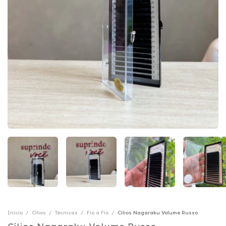
Início
/
Cílios
/
Técnicas
/
Fio a Fio
/
Cílios Nagaraku Volume Russo