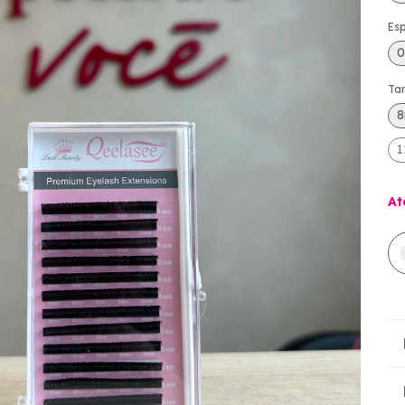
Es
0
Ta
At