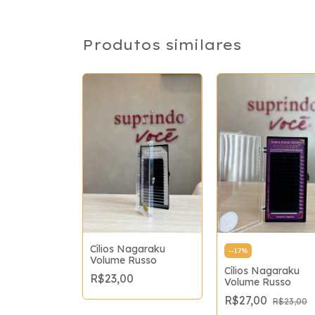
Produtos similares
ecemars 5D
Cílios Nagaraku
-
-17
%
Volume Russo
Cílios Nagaraku
0
R$23,00
Volume Russo
R$27,00
R$23,00