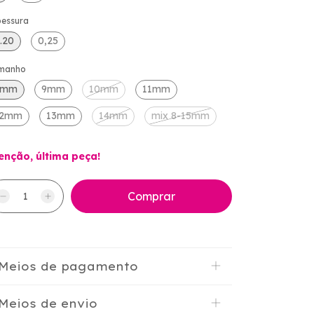
pessura
.20
0,25
manho
8mm
9mm
10mm
11mm
12mm
13mm
14mm
mix 8-15mm
enção, última peça!
Meios de pagamento
Meios de envio