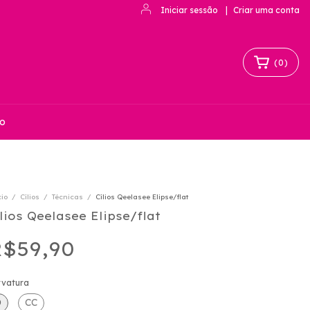
Iniciar sessão
|
Criar uma conta
(
0
)
io
cio
/
Cílios
/
Técnicas
/
Cílios Qeelasee Elipse/flat
lios Qeelasee Elipse/flat
$59,90
rvatura
D
CC