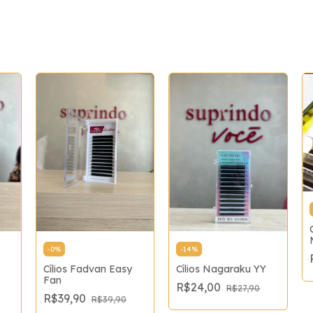
-
0
%
-
14
%
Cílios Fadvan Easy
Cílios Nagaraku YY
Fan
R$24,00
R$27,90
R$39,90
R$39,90