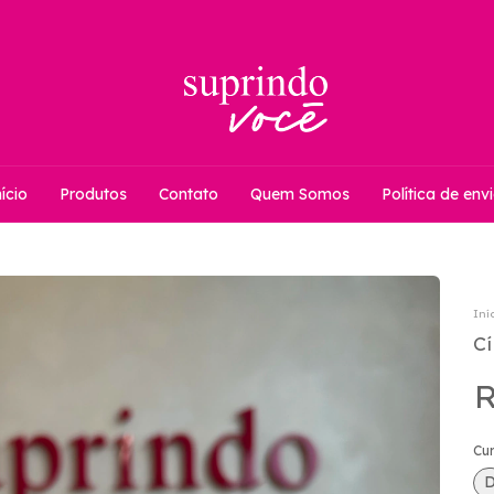
ício
Produtos
Contato
Quem Somos
Política de env
Iní
Cí
R
Cu