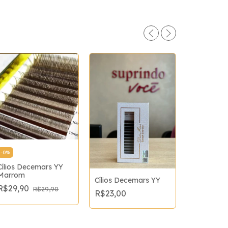
-
0
%
Cílios Fa
Cílios Decemars YY
Russo
Marrom
Cílios Decemars YY
R$39,90
R$29,90
R$29,90
R$23,00